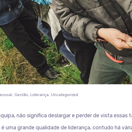
essoal
Gestão
Liderança
Uncategorized
uipa, não significa deslargar e perder de vista essas t
 é uma grande qualidade de liderança, contudo há vári