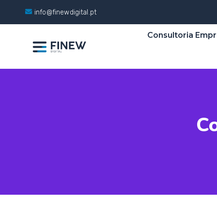
info@finewdigital.pt
Consultoria Empr
Co