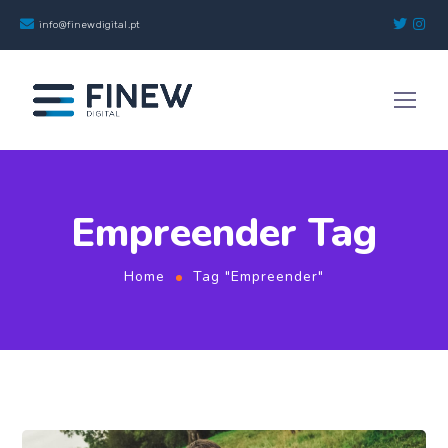
info@finewdigital.pt
Empreender Tag
Home
Tag "Empreender"