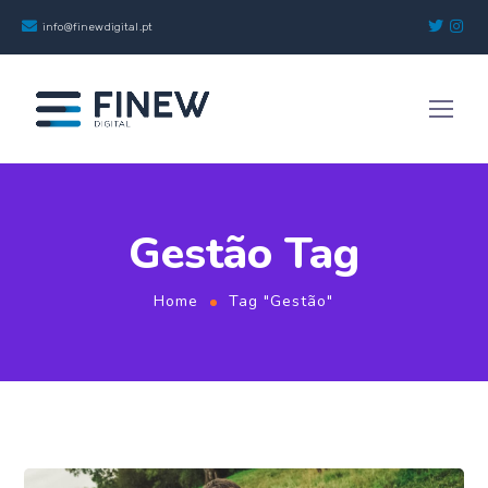
info@finewdigital.pt
Gestão Tag
Home
Tag "Gestão"