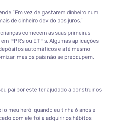
fende “Em vez de gastarem dinheiro num
is de dinheiro devido aos juros.”
 crianças comecem as suas primeiras
ir em PPR’s ou ETF’s. Algumas aplicações
r depósitos automáticos e até mesmo
nomizar, mas os pais não se preocupem,
eu pai por este ter ajudado a construir os
oi o meu herói quando eu tinha 6 anos e
cedo com ele foi a adquirir os hábitos