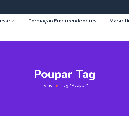
esarial
Formação Empreendedores
Marketi
Poupar Tag
Home
Tag "Poupar"