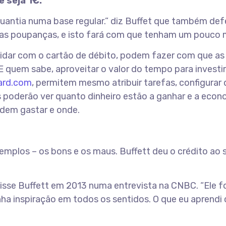
 seja 1€.
antia numa base regular.” diz Buffet que também de
as poupanças, e isto fará com que tenham um pouco ma
lidar com o cartão de débito, podem fazer com que as
 E quem sabe, aproveitar o valor do tempo para invest
ard.com
, permitem mesmo atribuir tarefas, configura
es poderão ver quanto dinheiro estão a ganhar e a eco
odem gastar e onde.
xemplos – os bons e os maus. Buffett deu o crédito ao s
Disse Buffett em 2013 numa entrevista na CNBC. “Ele f
nha inspiração em todos os sentidos. O que eu aprendi 