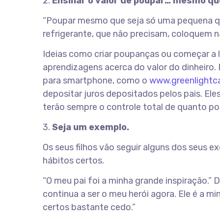
2.
Ensinar o valor de poupar… mesmo que
“Poupar mesmo que seja só uma pequena qu
refrigerante, que não precisam, coloquem n
Ideias como criar poupanças ou começar a 
aprendizagens acerca do valor do dinheiro.
para smartphone, como o
www.greenlightc
depositar juros depositados pelos pais. El
terão sempre o controle total de quanto p
3.
Seja um exemplo.
Os seus filhos vão seguir alguns dos seus e
hábitos certos.
“O meu pai foi a minha grande inspiração.” 
continua a ser o meu herói agora. Ele é a mi
certos bastante cedo.”