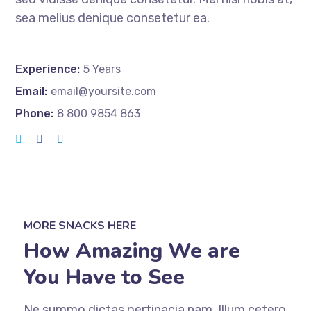
sea melius denique consetetur ea.
Experience:
5 Years
Email:
email@yoursite.com
Phone:
8 800 9854 863
MORE SNACKS HERE
How Amazing We are
You Have to See
Ne summo dictas pertinacia nam. Illum cetero