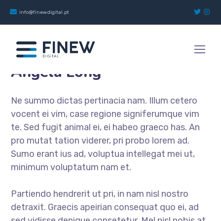
info@finewdigital.pt
Managing Director
Angela Long
Ne summo dictas pertinacia nam. Illum cetero
vocent ei vim, case regione signiferumque vim
te. Sed fugit animal ei, ei habeo graeco has. An
pro mutat tation viderer, pri probo lorem ad.
Sumo erant ius ad, voluptua intellegat mei ut,
minimum voluptatum nam et.
Partiendo hendrerit ut pri, in nam nisl nostro
detraxit. Graecis apeirian consequat quo ei, ad
sed vidisse denique consetetur. Mel nisl nobis at,