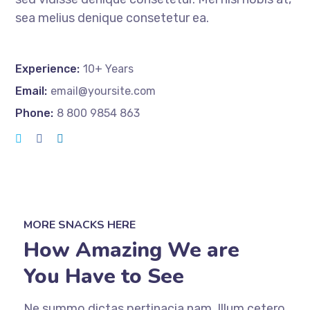
sea melius denique consetetur ea.
Experience:
10+ Years
Email:
email@yoursite.com
Phone:
8 800 9854 863
MORE SNACKS HERE
How Amazing We are
You Have to See
Ne summo dictas pertinacia nam. Illum cetero