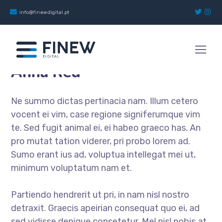
info@finewdigital.pt
Chief Operating Officer
Anna Red
Ne summo dictas pertinacia nam. Illum cetero
vocent ei vim, case regione signiferumque vim
te. Sed fugit animal ei, ei habeo graeco has. An
pro mutat tation viderer, pri probo lorem ad.
Sumo erant ius ad, voluptua intellegat mei ut,
minimum voluptatum nam et.
Partiendo hendrerit ut pri, in nam nisl nostro
detraxit. Graecis apeirian consequat quo ei, ad
sed vidisse denique consetetur. Mel nisl nobis at,