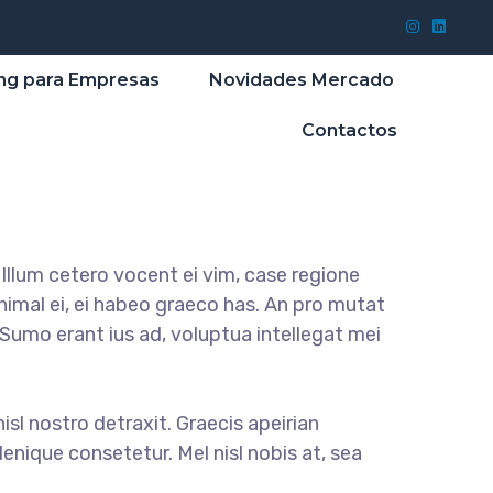
ng para Empresas
Novidades Mercado
Contactos
llum cetero vocent ei vim, case regione
nimal ei, ei habeo graeco has. An pro mutat
. Sumo erant ius ad, voluptua intellegat mei
nisl nostro detraxit. Graecis apeirian
enique consetetur. Mel nisl nobis at, sea