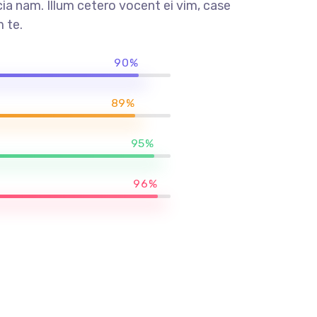
a nam. Illum cetero vocent ei vim, case
 te.
90%
89%
95%
96%