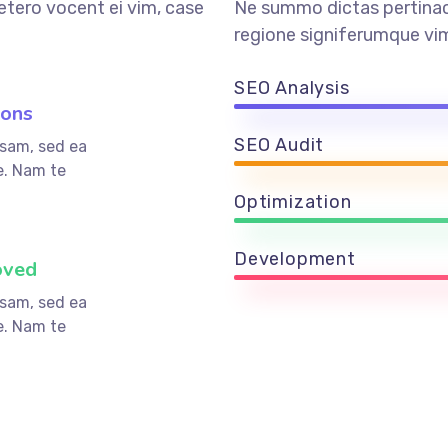
etero vocent ei vim, case
Ne summo dictas pertinaci
regione signiferumque vim
SEO Analysis
ions
SEO Audit
sam, sed ea
. Nam te
Optimization
Development
oved
sam, sed ea
. Nam te