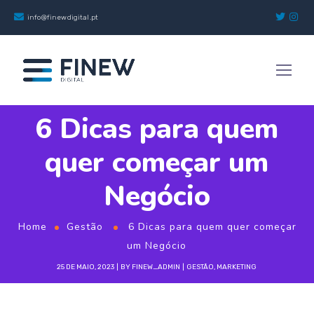
info@finewdigital.pt
6 Dicas para quem
quer começar um
Negócio
Home
Gestão
6 Dicas para quem quer começar
um Negócio
25 DE MAIO, 2023
BY
FINEW_ADMIN
GESTÃO
,
MARKETING