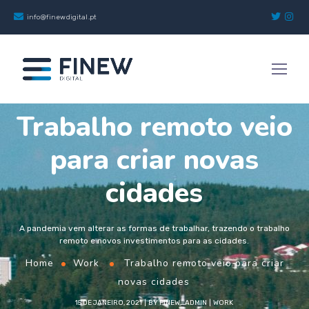
info@finewdigital.pt
Trabalho remoto veio
para criar novas
cidades
A pandemia vem alterar as formas de trabalhar, trazendo o trabalho
remoto e novos investimentos para as cidades.
Home
Work
Trabalho remoto veio para criar
novas cidades
15 DE JANEIRO, 2021
BY
FINEW_ADMIN
WORK