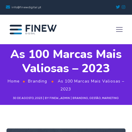
info@finewdigital.pt
As 100 Marcas Mais
Valiosas – 2023
Home
Branding
As 100 Marcas Mais Valiosas –
2023
30 DE AGOSTO, 2023
BY
FINEW_ADMIN
BRANDING
,
GESTÃO
,
MARKETING