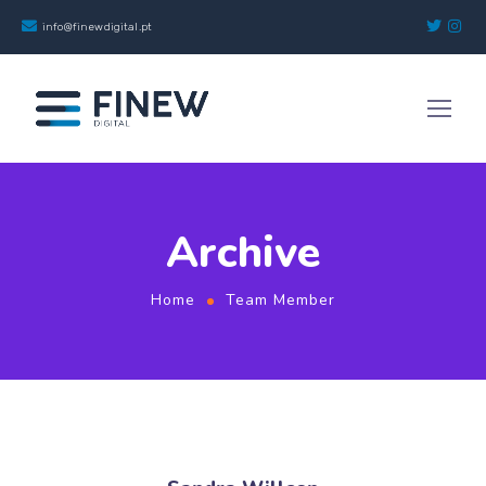
info@finewdigital.pt
Archive
Home
Team Member